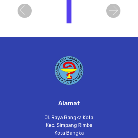
i
h
Previous
Next
a
t
D
e
t
a
il
Alamat
Jl. Raya Bangka Kota
Kec. Simpang Rimba
Kota Bangka