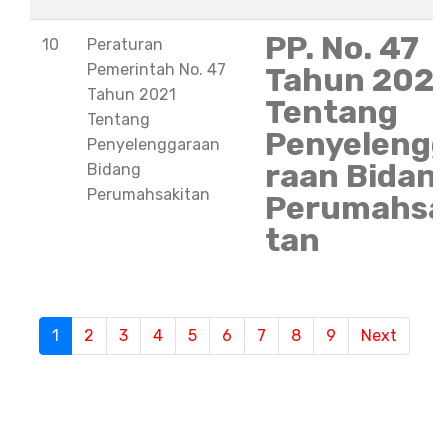
PP. No. 47
10
Peraturan
Pemerintah No. 47
Tahun 202
Tahun 2021
Tentang
Tentang
Penyeleng
Penyelenggaraan
raan Bidan
Bidang
Perumahsakitan
Perumahsa
tan
S
1
(current)
2
3
4
5
6
7
8
9
Next
e
m