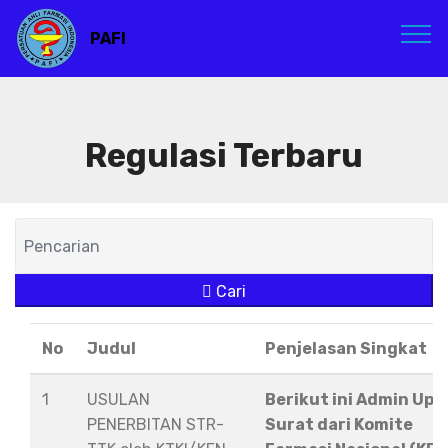
PAFI
Regulasi Terbaru
Cari
No
Judul
Penjelasan Singkat
1
USULAN
Berikut ini Admin Upl
PENERBITAN STR-
Surat dari Komite